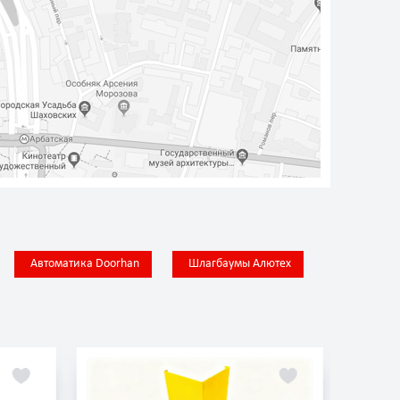
Автоматика Doorhan
Шлагбаумы Алютех