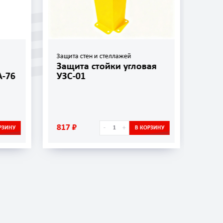
Защита стен и стеллажей
Защит
Защита стойки угловая
Защ
А-76
УЗС-01
фро
817 ₽
1 07
-
+
РЗИНУ
В КОРЗИНУ