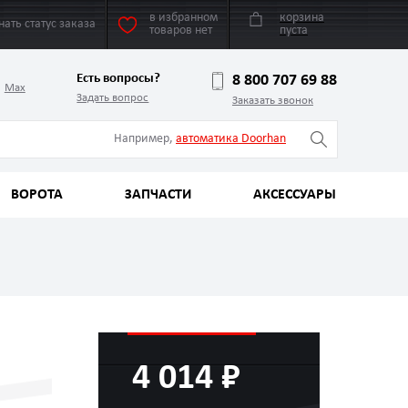
в избранном
корзина
нать статус заказа
товаров нет
пуста
Есть вопросы?
8 800 707 69 88
Max
Задать вопрос
Заказать звонок
Например,
автоматика Doorhan
ВОРОТА
ЗАПЧАСТИ
АКСЕССУАРЫ
4 014 ₽