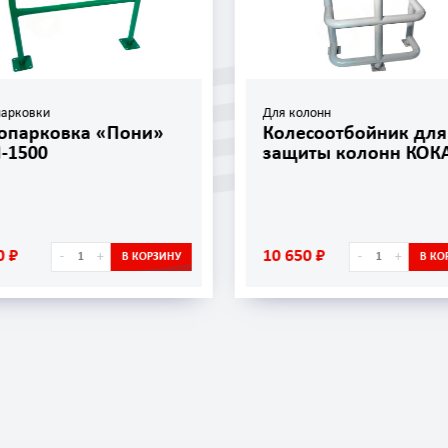
парковки
Для колонн
опарковка «Пони»
Колесоотбойник для
-1500
защиты колонн КОК
0 ₽
10 650 ₽
-
+
-
+
В КОРЗИНУ
В КО