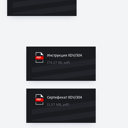
Инструкция XDV/304
(74,27 КБ, pdf)
Сертификат XDV/304
(1,37 МБ, pdf)