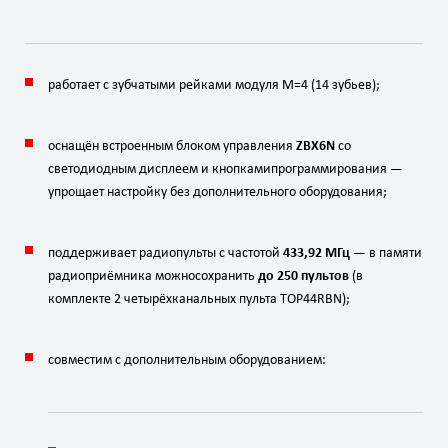
работает
с
зубчатыми
рейками
модуля
M
=
4
(14
зубьев);
оснащён
встроенным
блоком
управления
ZBX6N
со
светодиодным
дисплеем
и
кнопками
программирования
—
упрощает
настройку
без
дополнительного
оборудования;
поддерживает
радиопульты
с
частотой
433,92
МГц
— в
памяти
радиоприёмника
можно
сохранить
до
250
пультов
(в
комплекте
2
четырёхканальных
пульта
TOP44RBN);
совместим
с
дополнительным
оборудованием: