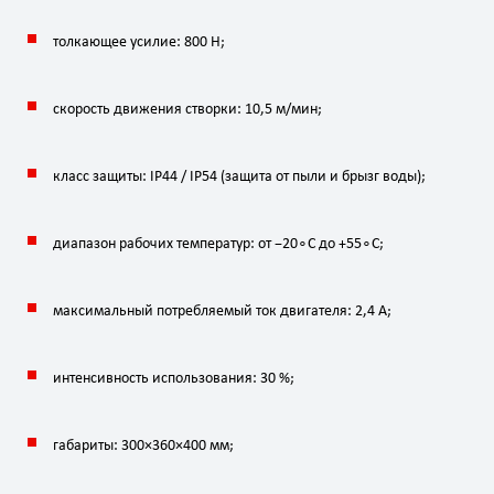
толкающее
усилие:
800
Н
;
скорость
движения
створки:
10
,
5
м
/
мин
;
класс
защиты:
IP44
/ IP54
(защита
от
пыли
и
брызг
воды);
диапазон
рабочих
температур:
от
−
2
0
∘
C
до
+
5
5
∘
C
;
максимальный
потребляемый
ток
двигателя:
2
,
4
А
;
интенсивность
использования:
30
%;
габариты:
300
×
360
×
400
мм
;