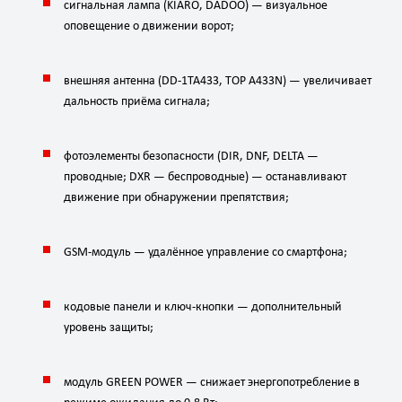
сигнальная
лампа
(KIARO,
DADOO)
— визуальное
оповещение
о
движении
ворот;
внешняя
антенна
(DD‑1TA433,
TOP
A433N)
— увеличивает
дальность
приёма
сигнала;
фотоэлементы
безопасности
(DIR,
DNF,
DELTA
—
проводные;
DXR
— беспроводные)
— останавливают
движение
при
обнаружении
препятствия;
GSM‑модуль
— удалённое
управление
со
смартфона;
кодовые
панели
и
ключ‑кнопки
— дополнительный
уровень
защиты;
модуль
GREEN
POWER
— снижает
энергопотребление
в