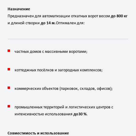
Назначение
Предназначен
для
автоматизации
откатных
ворот
весом
до
800
кг
и
длиной
створки
до
14
м
.
Оптимален
для:
частных
домов
с
массивными
воротами;
коттеджных
посёлков
и
загородных
комплексов;
коммерческих
объектов
(парковок,
складов,
офисов);
промышленных
территорий
и
логистических
центров
с
интенсивностью
использования
до
30
%
.
Совместимость
и
использование