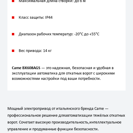
Максимальная длина створки: до 6 м
Класс защиты: IP44
Диапазон рабочих температур: -20°C до +55°C
Вес привода: 14 кг
Came BX608AGS
— это надежная, безопасная и удобная в
эксплуатации автоматика для откатных ворот с широкими
возможностями настройки под ваши потребности.
Мощный
электропривод
от
итальянского
бренда
Came
—
профессиональное
решение
для
автоматизации
тяжёлых
откатных
ворот.
Сочетает
высокую
производительность,
интеллектуальное
управление
и
продуманные
функции
безопасности.