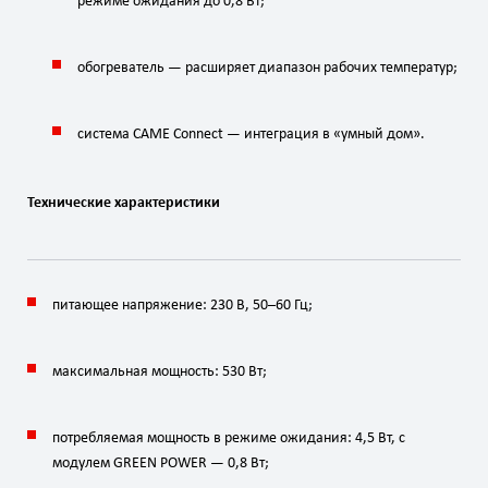
режиме
ожидания
до
0
,
8
Вт
;
обогреватель
— расширяет
диапазон
рабочих
температур;
система
CAME
Connect
— интеграция
в
«умный
дом».
Технические
характеристики
питающее
напряжение:
230
В
,
50–60
Гц
;
максимальная
мощность:
530
Вт
;
потребляемая
мощность
в
режиме
ожидания:
4
,
5
Вт
,
с
модулем
GREEN
POWER
—
0
,
8
Вт
;